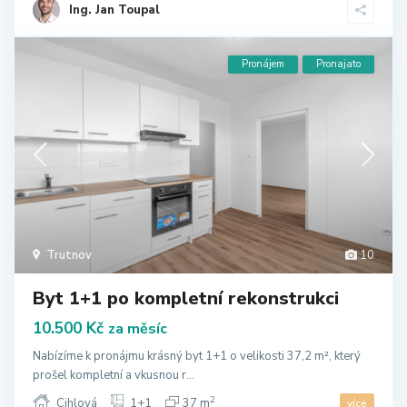
Ing. Jan Toupal
Pronájem
Pronajato
Trutnov
10
Byt 1+1 po kompletní rekonstrukci
10.500 Kč
za měsíc
Nabízíme k pronájmu krásný byt 1+1 o velikosti 37,2 m², který
prošel kompletní a vkusnou r...
2
Cihlová
1+1
37 m
více