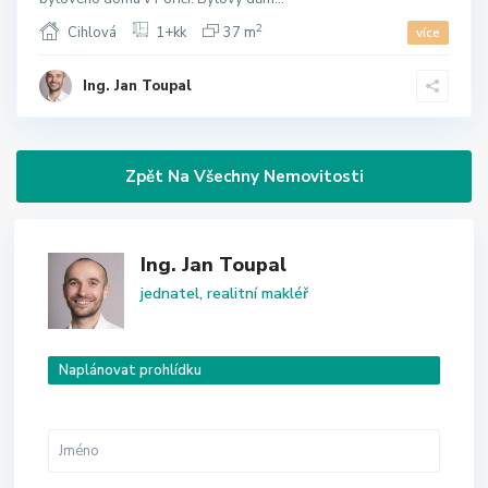
2
Cihlová
1+kk
37 m
více
Ing. Jan Toupal
Zpět Na Všechny Nemovitosti
Ing. Jan Toupal
jednatel, realitní makléř
Naplánovat prohlídku