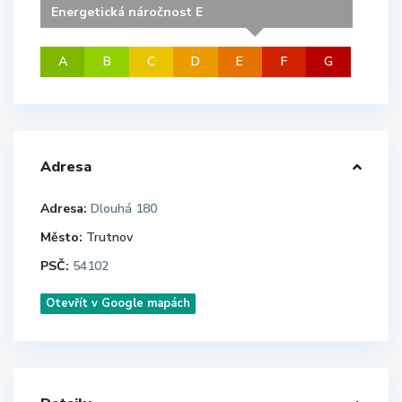
Energetická náročnost E
A
B
C
D
E
F
G
Adresa
Adresa:
Dlouhá 180
Město:
Trutnov
PSČ:
54102
Otevřít v Google mapách