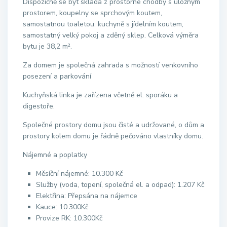
Dispozičně se byt skládá z prostorné chodby s úložným
prostorem, koupelny se sprchovým koutem,
samostatnou toaletou, kuchyně s jídelním koutem,
samostatný velký pokoj a zděný sklep. Celková výměra
bytu je 38,2 m².
Za domem je společná zahrada s možností venkovního
posezení a parkování
Kuchyňská linka je zařízena včetně el. sporáku a
digestoře.
Společné prostory domu jsou čisté a udržované, o dům a
prostory kolem domu je řádně pečováno vlastníky domu.
Nájemné a poplatky
Měsíční nájemné: 10.300 Kč
Služby (voda, topení, společná el. a odpad): 1.207 Kč
Elektřina: Přepsána na nájemce
Kauce: 10.300Kč
Provize RK: 10.300Kč