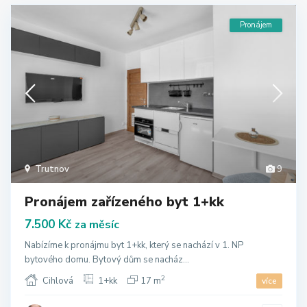
Pronájem
Trutnov
9
Pronájem zařízeného byt 1+kk
7.500 Kč
za měsíc
Nabízíme k pronájmu byt 1+kk, který se nachází v 1. NP
bytového domu. Bytový dům se nacház...
2
Cihlová
1+kk
17 m
více