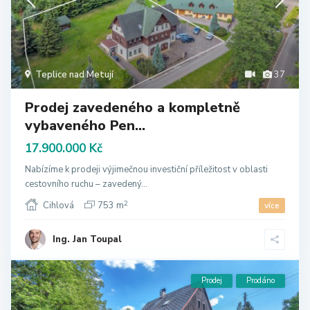
Teplice nad Metují
37
Prodej zavedeného a kompletně
vybaveného Pen...
17.900.000 Kč
Nabízíme k prodeji výjimečnou investiční příležitost v oblasti
cestovního ruchu – zavedený...
2
Cihlová
753 m
více
Ing. Jan Toupal
Prodej
Prodáno