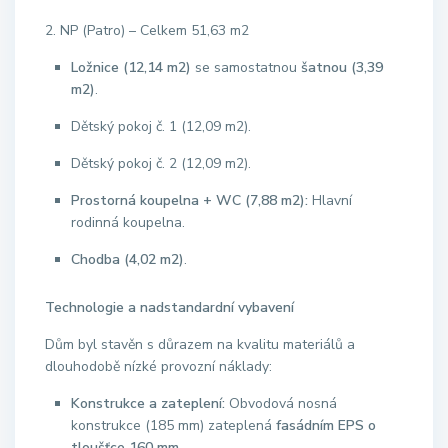
2.
NP (Patro) – Celkem 51,63 m2
Ložnice (12,14 m2)
se samostatnou
šatnou (3,39
m2)
.
Dětský pokoj č.
1 (12,09 m2)
.
Dětský pokoj č.
2 (12,09 m2)
.
Prostorná koupelna + WC (7,88 m2):
Hlavní
rodinná koupelna
.
Chodba (4,02 m2)
.
Technologie a nadstandardní vybavení
Dům byl stavěn s důrazem na kvalitu materiálů a
dlouhodobě nízké provozní náklady:
Konstrukce a zateplení:
Obvodová nosná
konstrukce (185 mm)
zateplená
fasádním EPS o
tloušťce 160 mm
.