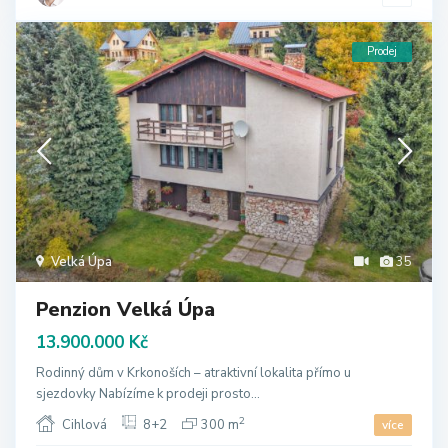
Prodej
Velká Úpa
35
Penzion Velká Úpa
13.900.000 Kč
Rodinný dům v Krkonoších – atraktivní lokalita přímo u
sjezdovky Nabízíme k prodeji prosto...
2
Cihlová
8+2
300 m
více