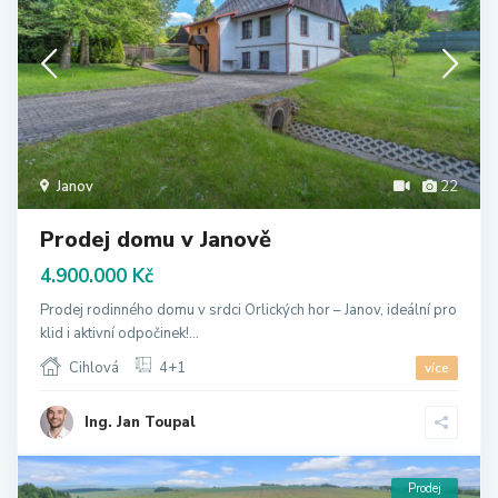
Janov
22
Prodej domu v Janově
4.900.000 Kč
Prodej rodinného domu v srdci Orlických hor – Janov, ideální pro
klid i aktivní odpočinek!...
Cihlová
4+1
více
Ing. Jan Toupal
Prodej