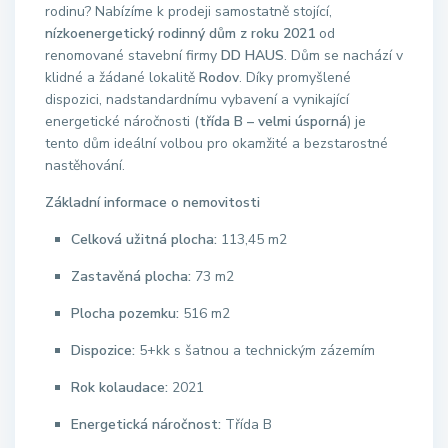
rodinu?
Nabízíme k prodeji samostatně stojící,
nízkoenergetický rodinný dům z roku 2021
od
renomované stavební firmy
DD HAUS
. Dům se nachází v
klidné a žádané lokalitě
Rodov
. Díky promyšlené
dispozici, nadstandardnímu vybavení a vynikající
energetické náročnosti (
třída B – velmi úsporná
) je
tento dům ideální volbou pro okamžité a bezstarostné
nastěhování.
Základní informace o nemovitosti
Celková užitná plocha:
113,45 m2
Zastavěná plocha:
73 m2
Plocha pozemku:
516 m2
Dispozice:
5+kk s šatnou a technickým zázemím
Rok kolaudace:
2021
Energetická náročnost:
Třída B