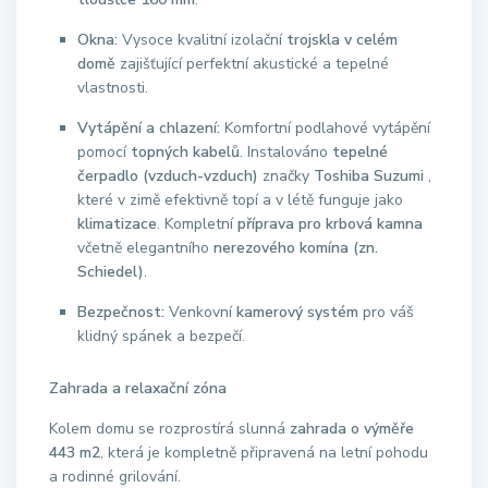
Okna:
Vysoce kvalitní izolační
trojskla v celém
domě
zajišťující perfektní akustické a tepelné
vlastnosti.
Vytápění a chlazení:
Komfortní podlahové vytápění
pomocí
topných kabelů
.
Instalováno
tepelné
čerpadlo (vzduch-vzduch)
značky
Toshiba Suzumi
,
které v zimě efektivně topí a v létě funguje jako
klimatizace
.
Kompletní
příprava pro krbová kamna
včetně elegantního
nerezového komína (zn.
Schiedel)
.
Bezpečnost:
Venkovní
kamerový systém
pro váš
klidný spánek a bezpečí.
Zahrada a relaxační zóna
Kolem domu se rozprostírá slunná
zahrada o výměře
443 m2
, která je kompletně připravená na letní pohodu
a rodinné grilování.