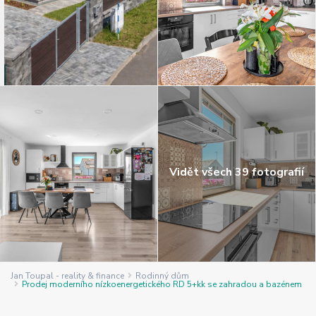
Vidět všech 39 fotografií
Jan Toupal - reality & finance
Rodinný dům
Prodej moderního nízkoenergetického RD 5+kk se zahradou a bazénem