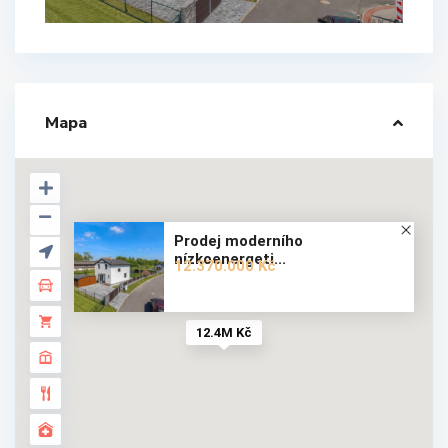
Mapa
Prodej moderního
nízkoenergeti...
12.370.000 Kč
12.4M Kč