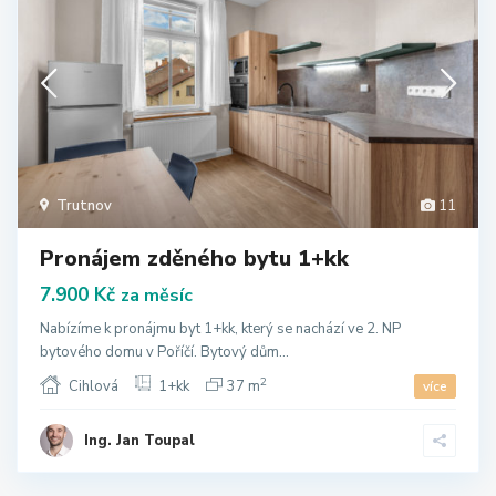
Trutnov
11
Pronájem zděného bytu 1+kk
7.900 Kč
za měsíc
Nabízíme k pronájmu byt 1+kk, který se nachází ve 2. NP
bytového domu v Poříčí. Bytový dům...
2
Cihlová
1+kk
37 m
více
Ing. Jan Toupal