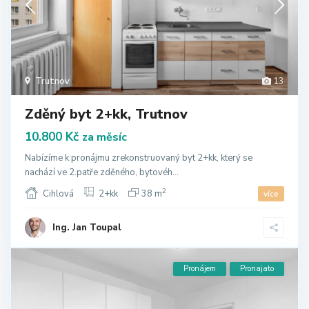
Trutnov
13
Zděný byt 2+kk, Trutnov
10.800 Kč
za měsíc
Nabízíme k pronájmu zrekonstruovaný byt 2+kk, který se
nachází ve 2.patře zděného, bytovéh...
2
Cihlová
2+kk
38 m
více
Ing. Jan Toupal
Pronájem
Pronajato