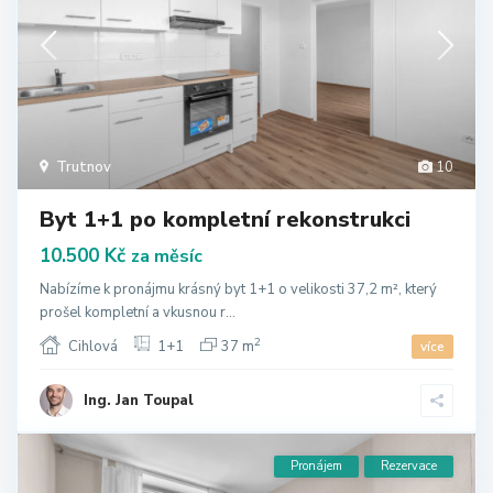
Trutnov
10
Byt 1+1 po kompletní rekonstrukci
10.500 Kč
za měsíc
Nabízíme k pronájmu krásný byt 1+1 o velikosti 37,2 m², který
prošel kompletní a vkusnou r...
2
Cihlová
1+1
37 m
více
Ing. Jan Toupal
Pronájem
Rezervace