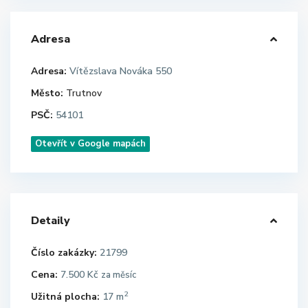
Adresa
Adresa:
Vítězslava Nováka 550
Město:
Trutnov
PSČ:
54101
Otevřít v Google mapách
Detaily
Číslo zakázky:
21799
Cena:
7.500 Kč
za měsíc
2
Užitná plocha:
17 m