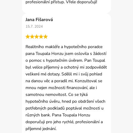
profesionální přístup. Vřele doporučuji!
Jana Fišarová
15.7. 2024
Realitního makléře a hypotečního poradce
pana Toupala Honzu jsem oslovila s žádostí
o pomoc s hypotečním úvěrem. Pan Toupal
byl velice příjemný a ochotný mi zodpovědět
veškeré mé dotazy. Sdělil mi i svůj pohled
na danou věc a poradil mi. Konzultoval se
mnou nejen možnosti financování, ale i
samotnou nemovitost. Co se týká
hypotečního úvěru, hned po obdržení všech
potřebných podkladů poptával možnosti u
různých bank. Pana Toupala Honzu
doporučuji pro jeho rychlé, profesionální a
příjemné jednání.