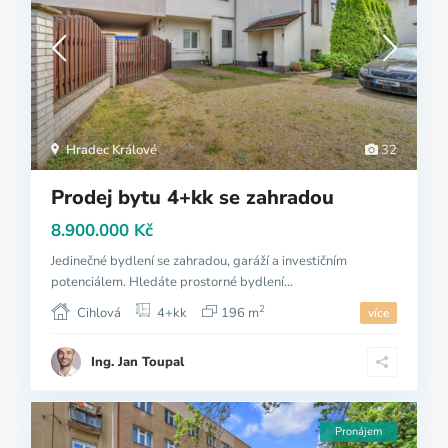
Hradec Králové
32
Prodej bytu 4+kk se zahradou
8.900.000 Kč
Jedinečné bydlení se zahradou, garáží a investičním
potenciálem. Hledáte prostorné bydlení...
2
Cihlová
4+kk
196 m
více
Ing. Jan Toupal
Pronájem