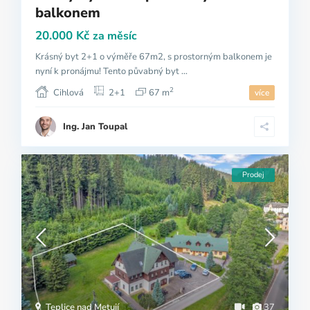
balkonem
20.000 Kč
za měsíc
Krásný byt 2+1 o výměře 67m2, s prostorným balkonem je
nyní k pronájmu! Tento půvabný byt ...
2
Cihlová
2+1
67 m
více
Ing. Jan Toupal
Prodej
Teplice nad Metují
37