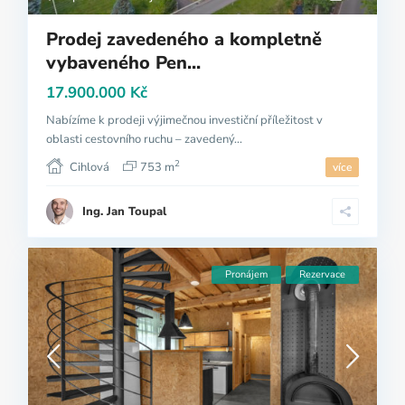
Prodej zavedeného a kompletně
vybaveného Pen...
17.900.000 Kč
Nabízíme k prodeji výjimečnou investiční příležitost v
oblasti cestovního ruchu – zavedený...
2
Cihlová
753 m
více
Ing. Jan Toupal
Pronájem
Rezervace