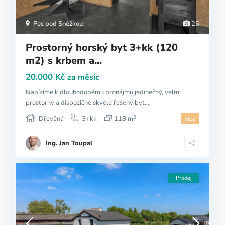
Pec pod Sněžkou
26
Prostorný horský byt 3+kk (120
m2) s krbem a...
20.000 Kč
za měsíc
Nabízíme k dlouhodobému pronájmu jedinečný, velmi
prostorný a dispozičně skvěle řešený byt...
2
Dřevěná
3+kk
118 m
více
Ing. Jan Toupal
Prodej