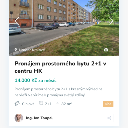
Hradec Králové
13
Pronájem prostorného bytu 2+1 v
centru HK
14.000 Kč
za měsíc
Pronájem prostorného bytu 2+1 s krásným výhled na
nábřeží Nabízíme k pronájmu světlý zděný...
2
Cihlová
2+1
82 m
více
Ing. Jan Toupal