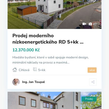
40
Prodej moderního
nízkoenergetického RD 5+kk ...
12.370.000 Kč
Hledáte bydlení, které v sobě spojuje moderní design,
minimální náklady na provoz a maximá...
Cihlová
5+kk
více
Ing. Jan Toupal
Prodej