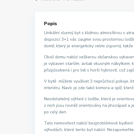
Popis
Unikátní slunný byt s klidnou atmosférou v atrak
dispozicí 3+1 vás zaujme svou prostornou lodž
domě, který je energeticky velmi úsporný, takže
Okolí domu nabízí veškerou občanskou vybaveno
je vybaven starším, avšak vkusným nábytkem, 
přizpůsobená i pro lidi s horší hybností, což za
V bytě můžete využívat 3 neprůchozí pokoje, kter
interiéru. Navíc je zde také komora a spíž, kt
Neodolatelný výhled z lodžie, která je orientova
z nich jsou rovněž orientovány na jihozápad a 
po celý den.
Tato nemovitost nabízí bezproblémové bydlení a
výhodách, které tento byt nabízí. Nezapomeňte,