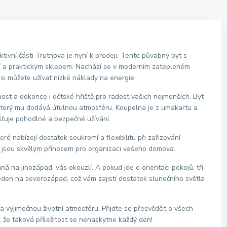
tivní části Trutnova je nyní k prodeji. Tento půvabný byt s
ií a praktickým sklepem. Nachází se v moderním zatepleném
 si můžete užívat nízké náklady na energie.
st a dokonce i dětské hřiště pro radost vašich nejmenších. Byt
který mu dodává útulnou atmosféru. Koupelna je z umakartu a
jišťuje pohodlné a bezpečné užívání.
é nabízejí dostatek soukromí a flexibilitu při zařizování
eré jsou skvělým přínosem pro organizaci vašeho domova.
ná na jihozápad, vás okouzlí. A pokud jde o orientaci pokojů, tři
jeden na severozápad, což vám zajistí dostatek slunečního světla
 výjimečnou životní atmosféru. Přijďte se přesvědčit o všech
 že taková příležitost se nenaskytne každý den!