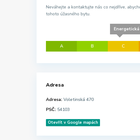
Neváhejte a kontaktujte nás co nejdříve, abyc
tohoto úžasného bytu.
Energetická
A
B
C
Adresa
Adresa:
Voletinská 470
PSČ:
54103
Otevřít v Google mapách