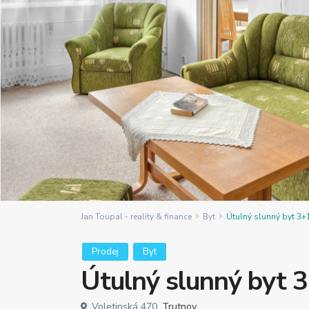
Jan Toupal - reality & finance
Byt
Útulný slunný byt 3+1
Prodej
Byt
Útulný slunný byt 3+
Voletinská 470,
Trutnov