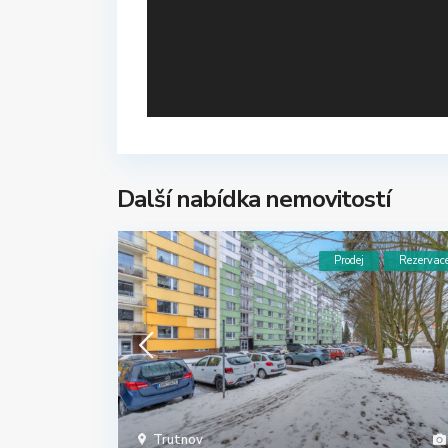
Další nabídka nemovitostí
Prodej
Rezervac
Trutnov