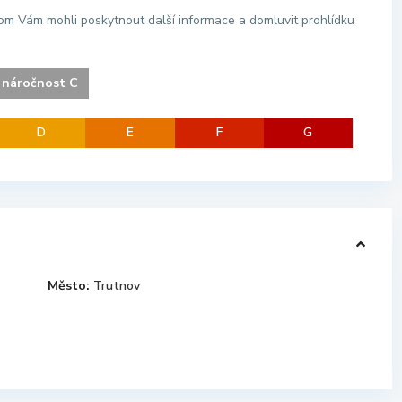
hom Vám mohli poskytnout další informace a domluvit prohlídku
 náročnost C
D
E
F
G
Město:
Trutnov