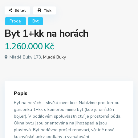
Sdílet
Tisk
Prodej
Byt
Byt 1+kk na horách
1.260.000 Kč
Mladé Buky 173,
Mladé Buky
Popis
Byt na horách – skvělá investice! Nabízíme prostornou
garsonku 1+kk s komorou mimo byt (kde je umístěn
bojler). V podílovém spoluvlastnictví je prostorná půda.
Okna bytu jsou orientována na jihozápad a jsou
plastová. Byt nedávno prošel renovací, včetně nové
kuchyňské linky, podlahy a vymalování.