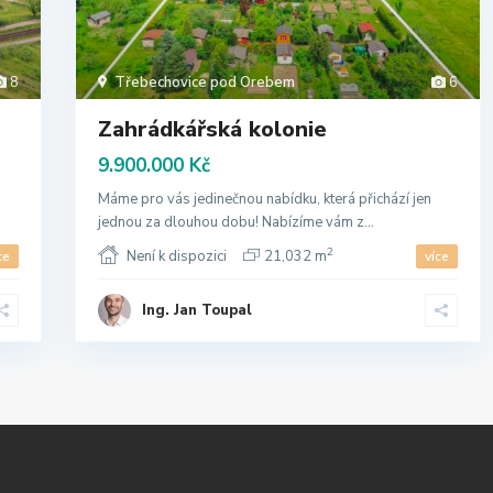
8
Třebechovice pod Orebem
6
Zahrádkářská kolonie
9.900.000 Kč
Máme pro vás jedinečnou nabídku, která přichází jen
jednou za dlouhou dobu! Nabízíme vám z...
2
Není k dispozici
21,032 m
ce
více
Ing. Jan Toupal