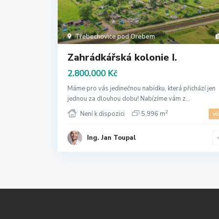
Třebechovice pod Orebem
Zahrádkářská kolonie I.
2.800.000 Kč
Máme pro vás jedinečnou nabídku, která přichází jen
jednou za dlouhou dobu! Nabízíme vám z...
2
Není k dispozici
5,996 m
ví
Ing. Jan Toupal