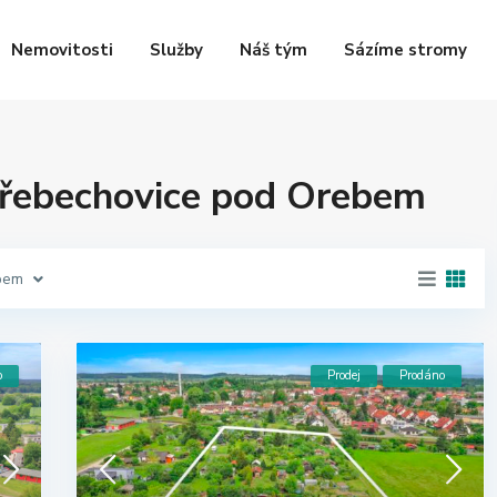
Nemovitosti
Služby
Náš tým
Sázíme stromy
 Třebechovice pod Orebem
bem
o
Prodej
Prodáno