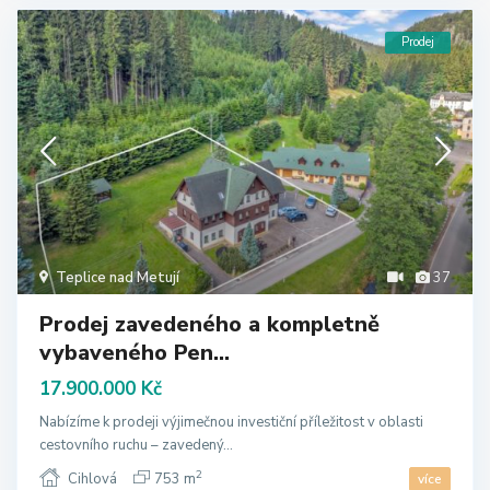
Prodej
Teplice nad Metují
37
Prodej zavedeného a kompletně
vybaveného Pen...
17.900.000 Kč
Nabízíme k prodeji výjimečnou investiční příležitost v oblasti
cestovního ruchu – zavedený...
2
Cihlová
753 m
více