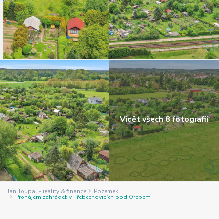
Vidět všech 8 fotografií
Jan Toupal - reality & finance
Pozemek
Pronájem zahrádek v Třebechovicích pod Orebem