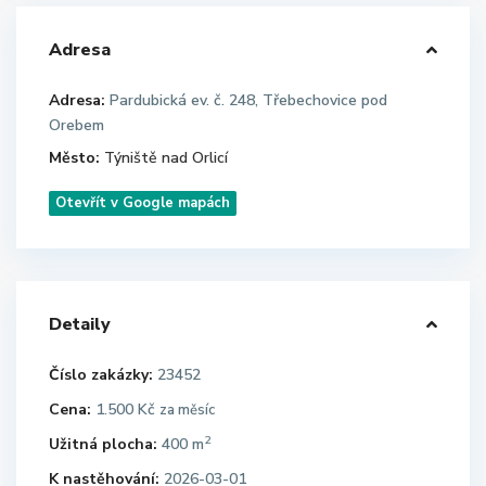
Adresa
Adresa:
Pardubická ev. č. 248, Třebechovice pod
Orebem
Město:
Týniště nad Orlicí
Otevřít v Google mapách
Detaily
Číslo zakázky:
23452
Cena:
1.500 Kč
za měsíc
2
Užitná plocha:
400 m
K nastěhování:
2026-03-01