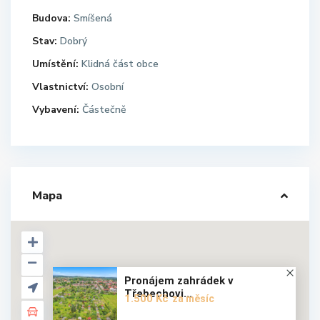
Budova:
Smíšená
Stav:
Dobrý
Umístění:
Klidná část obce
Vlastnictví:
Osobní
Vybavení:
Částečně
Mapa
Pronájem zahrádek v
Třebechovi...
1.500 Kč
za měsíc