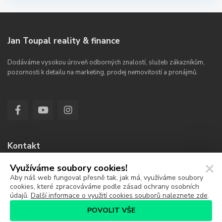
Jan Toupal reality & finance
Dodáváme vysokou úroveň odborných znalostí, služeb zákazníkům,
pozornosti k detailu na marketing, prodej nemovitostí a pronájmů.
Kontakt
Využíváme soubory cookies!
Jana Koziny 336/4a, Hradec Králové 50003
Aby náš web fungoval přesně tak, jak má, využíváme soubory
774 224 479
cookies, které zpracováváme podle zásad ochrany osobních
údajů.
Další informace o využití cookies souborů naleznete zde
.
jan@jantoupal.cz
POVOLIT VŠE