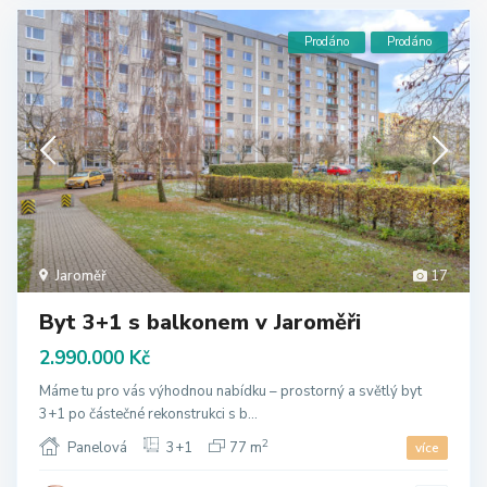
Prodáno
Prodáno
Jaroměř
17
Byt 3+1 s balkonem v Jaroměři
2.990.000 Kč
Máme tu pro vás výhodnou nabídku – prostorný a světlý byt
3+1 po částečné rekonstrukci s b...
2
Panelová
3+1
77 m
více