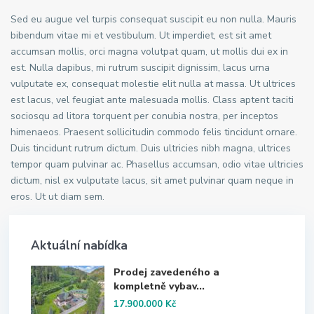
Sed eu augue vel turpis consequat suscipit eu non nulla. Mauris
bibendum vitae mi et vestibulum. Ut imperdiet, est sit amet
accumsan mollis, orci magna volutpat quam, ut mollis dui ex in
est. Nulla dapibus, mi rutrum suscipit dignissim, lacus urna
vulputate ex, consequat molestie elit nulla at massa. Ut ultrices
est lacus, vel feugiat ante malesuada mollis. Class aptent taciti
sociosqu ad litora torquent per conubia nostra, per inceptos
himenaeos. Praesent sollicitudin commodo felis tincidunt ornare.
Duis tincidunt rutrum dictum. Duis ultricies nibh magna, ultrices
tempor quam pulvinar ac. Phasellus accumsan, odio vitae ultricies
dictum, nisl ex vulputate lacus, sit amet pulvinar quam neque in
eros. Ut ut diam sem.
Aktuální nabídka
Prodej zavedeného a
kompletně vybav...
17.900.000 Kč