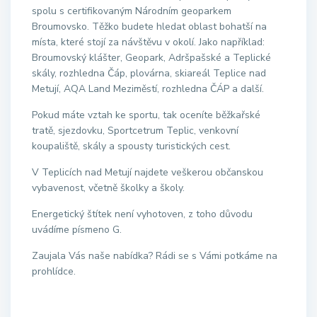
spolu s certifikovaným Národním geoparkem
Broumovsko. Těžko budete hledat oblast bohatší na
místa, které stojí za návštěvu v okolí. Jako například:
Broumovský klášter, Geopark, Adršpašské a Teplické
skály, rozhledna Čáp, plovárna, skiareál Teplice nad
Metují, AQA Land Meziměstí, rozhledna ČÁP a další.
Pokud máte vztah ke sportu, tak oceníte běžkařské
tratě, sjezdovku, Sportcetrum Teplic, venkovní
koupaliště, skály a spousty turistických cest.
V Teplicích nad Metují najdete veškerou občanskou
vybavenost, včetně školky a školy.
Energetický štítek není vyhotoven, z toho důvodu
uvádíme písmeno G.
Zaujala Vás naše nabídka? Rádi se s Vámi potkáme na
prohlídce.