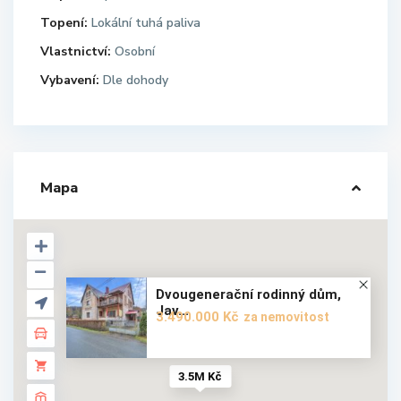
Topení:
Lokální tuhá paliva
Vlastnictví:
Osobní
Vybavení:
Dle dohody
Mapa
Dvougenerační rodinný dům,
Jav...
3.490.000 Kč
za nemovitost
3.5M Kč