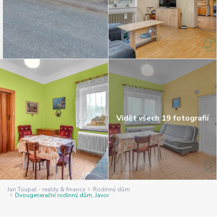
Vidět všech 19 fotografií
Jan Toupal - reality & finance
Rodinný dům
Dvougenerační rodinný dům, Javor