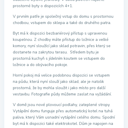
prostorné byty o dispozicích 4+1.
V prvním patře je společný vstup do domu s prostornou
chodbou, vstupem do sklepa a také do druhého patra.
Byt má k dispozici bezbariérový přístup s upravenou
koupelnou. Z chodby máte přístup do ložnice a velké
komory, nyní sloužící jako sklad potravin, přes který se
dostanete na zakrytou terasu. Středem bytu je
prostorná kuchyň s jídelním koutem se vstupem do
ložnice a do obývacího pokoje.
Horní pokoj má velice podobnou dispozici se vstupem
na půdu, která nyní slouží jako sklad, ale je natolik
prostorná, že by mohla sloužit i jako místo pro další
vestavbu. Fotografie půdy můžeme zaslat na vyžádání.
V domě jsou nové plovoucí podlahy, zateplené stropy.
Vytápění domu funguje přes automatický kotel na tuhá
paliva, který Vám usnadní vytápění celého domu. Spodní
byt má k dispozici také elektrokotel. Dům je napojen na