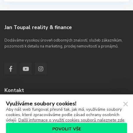
Jan Toupal reality & finance
Dodáváme vysokou úroveň odborných znalostí, služeb zákazníkům,
pozornosti k detailu na marketing, prodej nemovitostí a pronájmů.
Kontakt
Využíváme soubory cookies!
Jana Koziny 336/4a, Hradec Králové 50003
Aby náš web fungoval přesně tak, jak má, využíváme soubory
774 224 479
cookies, které zpracováváme podle zásad ochrany osobních
údajů.
Další informace o využití cookies souborů naleznete zde
.
jan@jantoupal.cz
POVOLIT VŠE