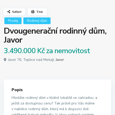
Sdílet
Tisk
Prodej
Rodinný dům
Dvougenerační rodinný dům,
Javor
3.490.000 Kč
za nemovitost
Javor 76, Teplice nad Metuijí,
Javor
Popis
Hledáte rodinný dům v klidné lokalitě se zahradou, a
ještě za dostupnou cenu? Tak právě pro Vás máme
v nabídce rodinný dům, který má k dispozici dvě
oddělené bytové jednotky. V obou patrech najdete