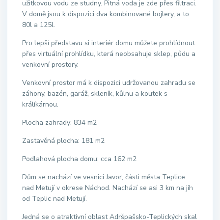
užitkovou vodu ze studny. Pitná voda je zde přes filtraci.
V domě jsou k dispozici dva kombinované bojlery, a to
80l a 125l.
Pro lepší představu si interiér domu můžete prohlídnout
přes virtuální prohlídku, která neobsahuje sklep, půdu a
venkovní prostory.
Venkovní prostor má k dispozici udržovanou zahradu se
záhony, bazén, garáž, skleník, kůlnu a koutek s
králíkárnou.
Plocha zahrady: 834 m2
Zastavěná plocha: 181 m2
Podlahová plocha domu: cca 162 m2
Dům se nachází ve vesnici Javor, části města Teplice
nad Metují v okrese Náchod. Nachází se asi 3 km na jih
od Teplic nad Metují.
Jedná se o atraktivní oblast Adršpašsko-Teplických skal